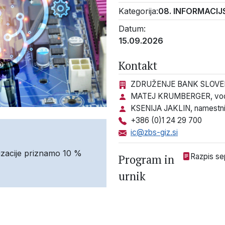
Kategorija:
08. INFORMACI
Datum:
15.09.2026
Kontakt
ZDRUŽENJE BANK SLOVEN
MATEJ KRUMBERGER, vodja
KSENIJA JAKLIN, namestni
+386 (0)1 24 29 700
ic@zbs-giz.si
nizacije priznamo 10 %
Razpis s
Program in
urnik