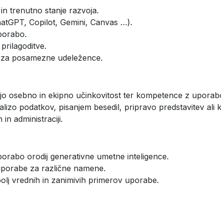
n trenutno stanje razvoja.
atGPT, Copilot, Gemini, Canvas …).
porabo.
 prilagoditve.
be za posamezne udeležence.
vojo osebno in ekipno učinkovitost ter kompetence z upora
nalizo podatkov, pisanjem besedil, pripravo predstavitev ali 
in administraciji.
uporabo orodij generativne umetne inteligence.
 uporabe za različne namene.
bolj vrednih in zanimivih primerov uporabe.