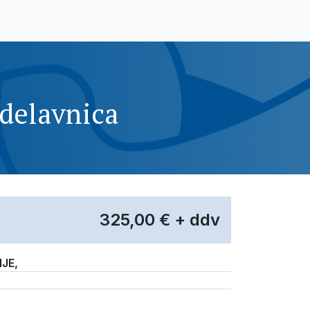
delavnica
325,00 €
+ ddv
IJE
,