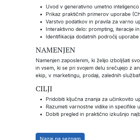
Uvod v generativno umetno inteligenco i
Prikaz praktičnih primerov uporabe (Ch
Varstvo podatkov in pravila za varno u
Interaktivno delo: prompting, iteracije in
Identifikacija dodatnih področij upora
NAMENJEN
Namenjen zaposlenim, ki želijo izboljšati s
in vsem, ki se pri svojem delu srečujejo z a
ekip, v marketingu, prodaji, zalednih službah 
CILJI
Pridobiti ključna znanja za učinkovito 
Razumeti varnostne vidike in specifike
Dobiti pregled in praktično izkušnjo naj
Nazaj na seznam