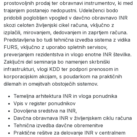
prostovoljnih prodaj ter obravnavi instrumentov, ki med
trajanjem postanejo nedopustni. Udeleženci bodo
pridobili poglobljen vpogled v davčno obravnavo INR
skozi celoten življenjski cikel računa, vključno z
izplačili, mirovanjem, dedovanjem in zaprtjem računa.
Predstavljena bo tudi tehnična izvedba sistema z vidika
FURS, vključno z uporabo spletnih servisov,
preverjanjem rezidentstva in vlogo enotne INR številke.
Zaključni del seminarja bo namenjen skrbniški
infrastrukturi, vlogi KDD ter podpori prenosom in
korporacijskim akcijam, s poudarkom na praktičnih
dilemah in omejitvah obstoječih sistemov.
Temeljna arhitektura INR in vloga ponudnika
Vpis v register ponudnikov
Dovoljena sredstva na INR,
Davčna obravnava INR v življenjskem ciklu računa
Tehnična izvedba davčne obremenitve
Praktične rešitve za delovanje INR v centralnem