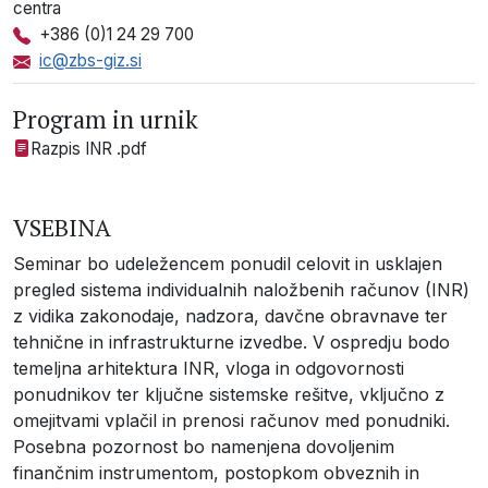
centra
+386 (0)1 24 29 700
ic@zbs-giz.si
Program in urnik
Razpis INR .pdf
VSEBINA
Seminar bo udeležencem ponudil celovit in usklajen
pregled sistema individualnih naložbenih računov (INR)
z vidika zakonodaje, nadzora, davčne obravnave ter
tehnične in infrastrukturne izvedbe. V ospredju bodo
temeljna arhitektura INR, vloga in odgovornosti
ponudnikov ter ključne sistemske rešitve, vključno z
omejitvami vplačil in prenosi računov med ponudniki.
Posebna pozornost bo namenjena dovoljenim
finančnim instrumentom, postopkom obveznih in